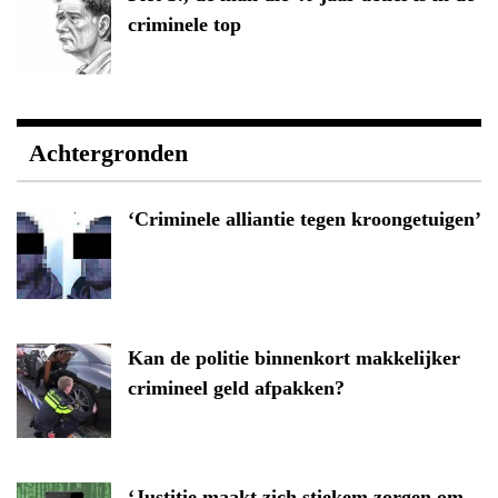
criminele top
Achtergronden
‘Criminele alliantie tegen kroongetuigen’
Kan de politie binnenkort makkelijker
crimineel geld afpakken?
‘Justitie maakt zich stiekem zorgen om