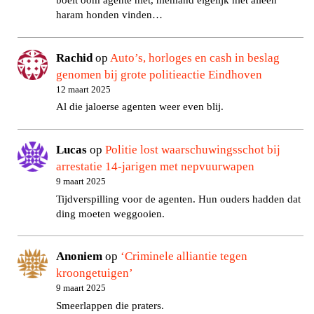
boeit oom agente niet, niemand eigelijk niet alleen
haram honden vinden…
Rachid
op
Auto’s, horloges en cash in beslag
genomen bij grote politieactie Eindhoven
12 maart 2025
Al die jaloerse agenten weer even blij.
Lucas
op
Politie lost waarschuwingsschot bij
arrestatie 14-jarigen met nepvuurwapen
9 maart 2025
Tijdverspilling voor de agenten. Hun ouders hadden dat
ding moeten weggooien.
Anoniem
op
‘Criminele alliantie tegen
kroongetuigen’
9 maart 2025
Smeerlappen die praters.