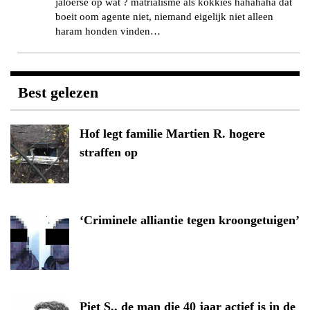
jaloerse op wat ? matrialisme als kokkies hahahaha dat
boeit oom agente niet, niemand eigelijk niet alleen
haram honden vinden…
Best gelezen
Hof legt familie Martien R. hogere
straffen op
‘Criminele alliantie tegen kroongetuigen’
Piet S., de man die 40 jaar actief is in de