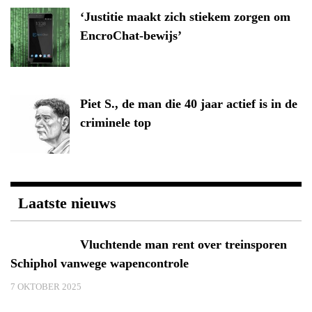
‘Justitie maakt zich stiekem zorgen om
EncroChat-bewijs’
Piet S., de man die 40 jaar actief is in de
criminele top
Laatste nieuws
Vluchtende man rent over treinsporen
Schiphol vanwege wapencontrole
7 OKTOBER 2025