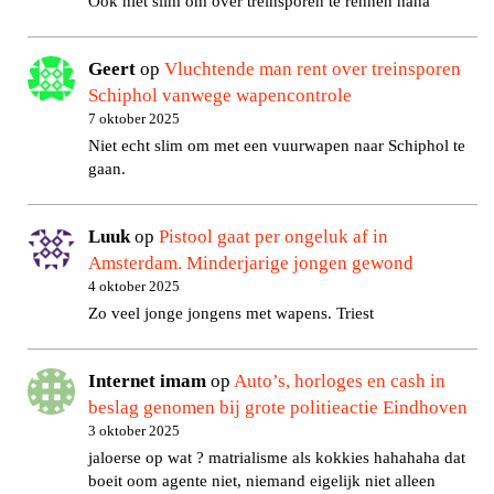
Ook niet slim om over treinsporen te rennen haha
Geert
op
Vluchtende man rent over treinsporen
Schiphol vanwege wapencontrole
7 oktober 2025
Niet echt slim om met een vuurwapen naar Schiphol te
gaan.
Luuk
op
Pistool gaat per ongeluk af in
Amsterdam. Minderjarige jongen gewond
4 oktober 2025
Zo veel jonge jongens met wapens. Triest
Internet imam
op
Auto’s, horloges en cash in
beslag genomen bij grote politieactie Eindhoven
3 oktober 2025
jaloerse op wat ? matrialisme als kokkies hahahaha dat
boeit oom agente niet, niemand eigelijk niet alleen