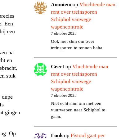
Anoniem
op
Vluchtende man
rent over treinsporen
precies
Schiphol vanwege
e. Een
wapencontrole
bij een
7 oktober 2025
Ook niet slim om over
treinsporen te rennen haha
ven na
cht en
Geert
op
Vluchtende man
ebracht.
rent over treinsporen
en stuk
Schiphol vanwege
wapencontrole
7 oktober 2025
e dupe
Niet echt slim om met een
fs
vuurwapen naar Schiphol te
ht gingen
gaan.
aag. Op
Luuk
op
Pistool gaat per