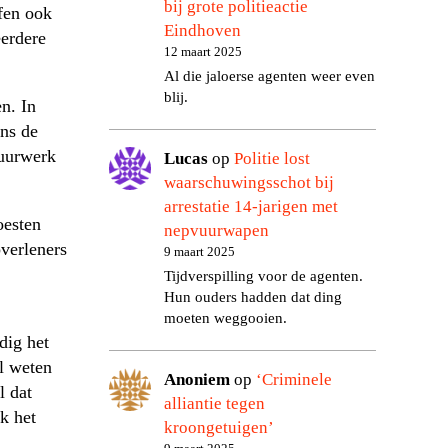
bij grote politieactie
fen ook
Eindhoven
erdere
12 maart 2025
Al die jaloerse agenten weer even
blij.
n. In
ns de
vuurwerk
Lucas
op
Politie lost
waarschuwingsschot bij
arrestatie 14-jarigen met
oesten
nepvuurwapen
verleners
9 maart 2025
Tijdverspilling voor de agenten.
Hun ouders hadden dat ding
moeten weggooien.
dig het
l weten
Anoniem
op
‘Criminele
l dat
alliantie tegen
k het
kroongetuigen’