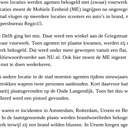
twee locaties werden agenten bekogeld met (zwaar) vuurwerk
ocaties moest de Mobiele Eenheid (ME) ingrijpen na ongerege
stad vlogen op meerdere locaties scooters en auto’s in brand, 
 persbureau Regio15.
 Delft ging het mis. Daar werd een winkel aan de Griegstraat
aar vuurwerk. Toen agenten ter plaatse kwamen, werden zij 
rk bekogeld. Dat werd onder meer geworpen vanuit een flat,
litiewoordvoerder aan NU.nl. Ook hier moest de ME ingezet
rust te doen wederkeren.
 andere locatie in de stad moesten agenten tijdens nieuwjaar
trokken wapens twee personen aanhouden. Kort daarvoor had
partij plaatsgevonden op de Oude Langendijk. Toen het duo w
lleerd werd een pistool gevonden.
 waren er incidenten in Amsterdam, Rotterdam, Ursem en Be
In de laatstgenoemde plaats werden brandweerlieden bekoge
rk terwijl zij een brand wilden blussen. In Ursem kregen age