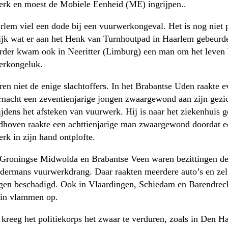
rk en moest de Mobiele Eenheid (ME) ingrijpen..
rlem viel een dode bij een vuurwerkongeval. Het is nog niet 
ijk wat er aan het Henk van Turnhoutpad in Haarlem gebeurd
rder kwam ook in Neeritter (Limburg) een man om het leven 
erkongeluk.
ren niet de enige slachtoffers. In het Brabantse Uden raakte e
nacht een zeventienjarige jongen zwaargewond aan zijn gezi
ijdens het afsteken van vuurwerk. Hij is naar het ziekenhuis g
dhoven raakte een achttienjarige man zwaargewond doordat e
rk in zijn hand ontplofte.
 Groningse Midwolda en Brabantse Veen waren bezittingen d
dermans vuurwerkdrang. Daar raakten meerdere auto’s en zel
en beschadigd. Ook in Vlaardingen, Schiedam en Barendrec
 in vlammen op.
 kreeg het politiekorps het zwaar te verduren, zoals in Den H