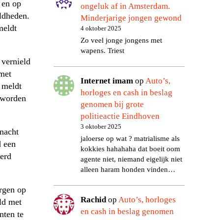
 en op
ongeluk af in Amsterdam.
ldheden.
Minderjarige jongen gewond
meldt
4 oktober 2025
Zo veel jonge jongens met
wapens. Triest
 vernield
met
Internet imam
op
Auto’s,
 meldt
horloges en cash in beslag
 worden
genomen bij grote
politieactie Eindhoven
3 oktober 2025
snacht
jaloerse op wat ? matrialisme als
 een
kokkies hahahaha dat boeit oom
erd
agente niet, niemand eigelijk niet
alleen haram honden vinden…
rgen op
Rachid
op
Auto’s, horloges
ld met
en cash in beslag genomen
nten te