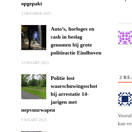
opgepakt
3 OKTOBER 2025
Auto’s, horloges en
cash in beslag
genomen bij grote
politieactie Eindhoven
12 MAART 2025
2
RE
Politie lost
waarschuwingsschot
bij arrestatie 14-
jarigen met
nepvuurwapen
Vooral
9 MAART 2025
kan ve