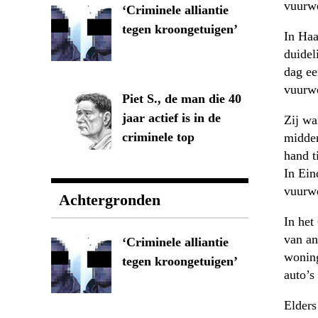
vuurwe
‘Criminele alliantie
tegen kroongetuigen’
In Haa
duidel
dag ee
vuurw
Piet S., de man die 40
jaar actief is in de
Zij wa
criminele top
midder
hand t
In Ein
vuurwe
Achtergronden
In het
van an
‘Criminele alliantie
woning
tegen kroongetuigen’
auto’s
Elders