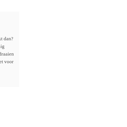
kt dan?
nig
draaien
et voor