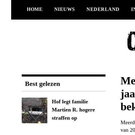
Ga
HOME
NIEUWS
NEDERLAND
I
naar
de
inhoud
Mee
Best gelezen
jaa
Hof legt familie
be
Martien R. hogere
straffen op
Meerde
van 20