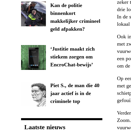
zeker 
Kan de politie
drie l
binnenkort
In de 
makkelijker crimineel
lokaal
geld afpakken?
Ook in
met zw
‘Justitie maakt zich
vuurwe
stiekem zorgen om
een po
EncroChat-bewijs’
om de 
Op een
Piet S., de man die 40
met ge
schiet
jaar actief is in de
gefoui
criminele top
Verder
Zoom. 
Laatste nieuws
vuurwe