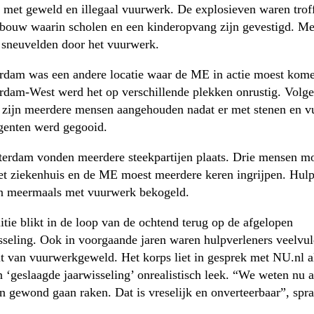
met geweld en illegaal vuurwerk. De explosieven waren trof
bouw waarin scholen en een kinderopvang zijn gevestigd. Me
sneuvelden door het vuurwerk.
dam was een andere locatie waar de ME in actie moest kome
dam-West werd het op verschillende plekken onrustig. Volge
e zijn meerdere mensen aangehouden nadat er met stenen en 
genten werd gegooid.
terdam vonden meerdere steekpartijen plaats. Drie mensen m
et ziekenhuis en de ME moest meerdere keren ingrijpen. Hulp
n meermaals met vuurwerk bekogeld.
itie blikt in de loop van de ochtend terug op de afgelopen
sseling. Ook in voorgaande jaren waren hulpverleners veelvul
t van vuurwerkgeweld. Het korps liet in gesprek met NU.nl a
n ‘geslaagde jaarwisseling’ onrealistisch leek. “We weten nu a
n gewond gaan raken. Dat is vreselijk en onverteerbaar”, spra