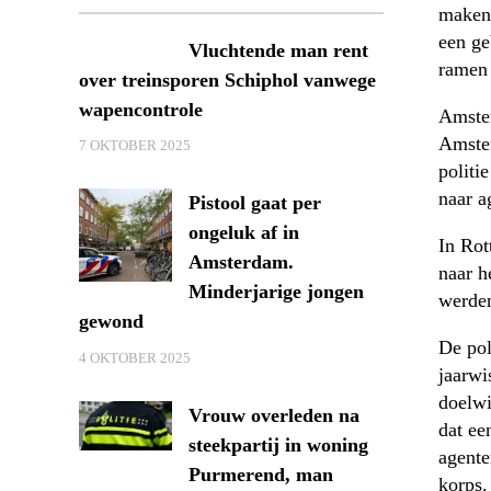
maken 
een ge
Vluchtende man rent
ramen 
over treinsporen Schiphol vanwege
wapencontrole
Amster
Amster
7 OKTOBER 2025
politi
naar a
Pistool gaat per
ongeluk af in
In Rot
Amsterdam.
naar h
Minderjarige jongen
werde
gewond
De pol
4 OKTOBER 2025
jaarwi
doelwi
Vrouw overleden na
dat ee
steekpartij in woning
agente
Purmerend, man
korps.