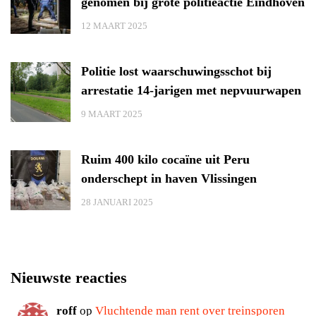
genomen bij grote politieactie Eindhoven
12 MAART 2025
Politie lost waarschuwingsschot bij
arrestatie 14-jarigen met nepvuurwapen
9 MAART 2025
Ruim 400 kilo cocaïne uit Peru
onderschept in haven Vlissingen
28 JANUARI 2025
Nieuwste reacties
roff
op
Vluchtende man rent over treinsporen