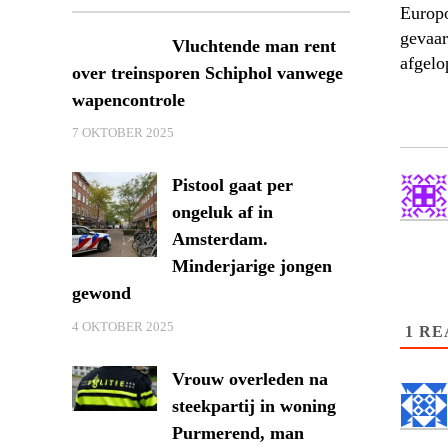
Europo
gevaar
Vluchtende man rent
afgelo
over treinsporen Schiphol vanwege
wapencontrole
7 OKTOBER 2025
Pistool gaat per
ongeluk af in
Amsterdam.
Minderjarige jongen
gewond
4 OKTOBER 2025
1
RE
Vrouw overleden na
steekpartij in woning
Purmerend, man