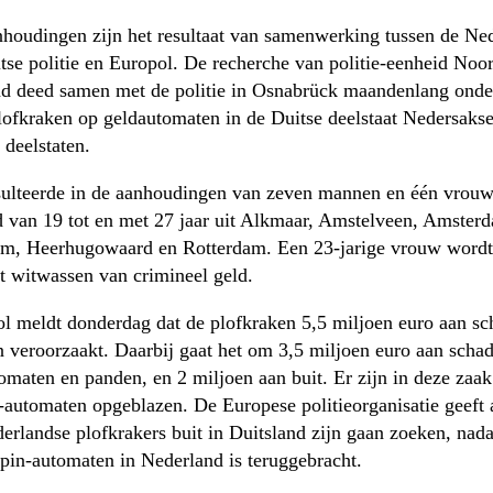
houdingen zijn het resultaat van samenwerking tussen de Ne
tse politie en Europol. De recherche van politie-eenheid Noo
d deed samen met de politie in Osnabrück maandenlang ond
lofkraken op geldautomaten in de Duitse deelstaat Nedersakse
 deelstaten.
sulteerde in de aanhoudingen van zeven mannen en één vrouw
jd van 19 tot en met 27 jaar uit Alkmaar, Amstelveen, Amster
m, Heerhugowaard en Rotterdam. Een 23-jarige vrouw wordt
t witwassen van crimineel geld.
l meldt donderdag dat de plofkraken 5,5 miljoen euro aan sc
 veroorzaakt. Daarbij gaat het om 3,5 miljoen euro aan scha
omaten en panden, en 2 miljoen aan buit. Er zijn in deze zaa
-automaten opgeblazen. De Europese politieorganisatie geeft 
erlandse plofkrakers buit in Duitsland zijn gaan zoeken, nada
 pin-automaten in Nederland is teruggebracht.