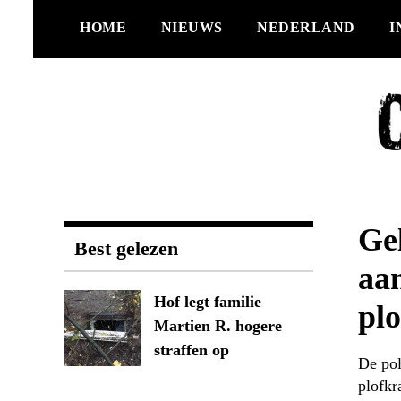
Ga
HOME
NIEUWS
NEDERLAND
I
naar
de
inhoud
Gel
Best gelezen
aa
Hof legt familie
pl
Martien R. hogere
straffen op
De pol
plofkr