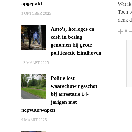
opgepakt
Wat ik
Toch b
3 OKTOBER 2025
denk d
Auto’s, horloges en
0
cash in beslag
genomen bij grote
politieactie Eindhoven
12 MAART 2025
Politie lost
waarschuwingsschot
bij arrestatie 14-
jarigen met
nepvuurwapen
9 MAART 2025