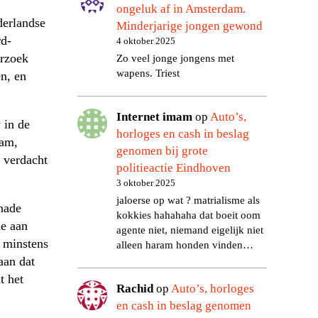
ongeluk af in Amsterdam.
derlandse
Minderjarige jongen gewond
rd-
4 oktober 2025
erzoek
Zo veel jonge jongens met
wapens. Triest
n, en
Internet imam
op
Auto’s,
 in de
horloges en cash in beslag
dam,
genomen bij grote
 verdacht
politieactie Eindhoven
3 oktober 2025
jaloerse op wat ? matrialisme als
hade
kokkies hahahaha dat boeit oom
de aan
agente niet, niemand eigelijk niet
k minstens
alleen haram honden vinden…
aan dat
t het
Rachid
op
Auto’s, horloges
en cash in beslag genomen