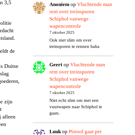
n 3,5
Anoniem
op
Vluchtende man
rent over treinsporen
Schiphol vanwege
litie
wapencontrole
rdacht
7 oktober 2025
tsland.
Ook niet slim om over
treinsporen te rennen haha
eldt de
Geert
op
Vluchtende man
s Duitse
rent over treinsporen
slag
Schiphol vanwege
goederen,
wapencontrole
7 oktober 2025
Niet echt slim om met een
e zijn
vuurwapen naar Schiphol te
t
gaan.
j alleen
een
Luuk
op
Pistool gaat per