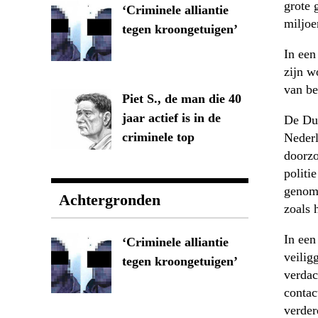
grote 
‘Criminele alliantie
miljoe
tegen kroongetuigen’
In een
zijn w
van be
Piet S., de man die 40
jaar actief is in de
De Dui
criminele top
Nederl
doorzo
politi
genome
Achtergronden
zoals 
In een
‘Criminele alliantie
veilig
tegen kroongetuigen’
verdac
contac
verder