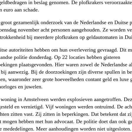
geldbedragen in beslag genomen. De plofkrakers veroorzaakte
n euro aan schade.
 groot gezamenlijk onderzoek van de Nederlandse en Duitse po
oensdag november acht personen aangehouden. Ze worden ve
trokkenheid bij meerdere plofkraken op geldautomaten in Dui
tse autoriteiten hebben om hun overlevering gevraagd. Dit m
andse politie donderdag. Op 22 locaties hebben gisteren
ekingen plaatsgevonden. Hier waren zowel de Nederlandse al
e bij aanwezig. Bij de doorzoekingen zijn diverse spullen in be
n, waaronder zeer grote hoeveelheden contant geld en luxe 
horloges en juwelen.
 woning in Amstelveen werden explosieven aangetroffen. Dez
gesteld en vernietigd. Vijf woningen werden ontruimd. De ach
hten zitten vast. Zij zitten in beperkingen. Dat betekent dat zi
t mogen hebben met hun advocaat. De politie doet dan ook g
e mededelingen. Meer aanhoudingen worden niet uitgesloten.