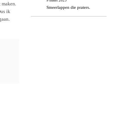
9 maart 2025
t maken.
Smeerlappen die praters.
Dus ik
gaan.