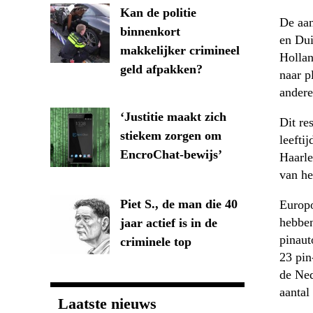
Kan de politie
De aan
binnenkort
en Dui
makkelijker crimineel
Hollan
geld afpakken?
naar p
andere
‘Justitie maakt zich
Dit re
stiekem zorgen om
leefti
EncroChat-bewijs’
Haarle
van he
Piet S., de man die 40
Europo
hebben
jaar actief is in de
pinaut
criminele top
23 pin
de Ned
aantal
Laatste nieuws