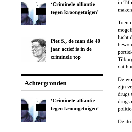
in Til
‘Criminele alliantie
maken
tegen kroongetuigen’
Toen d
mogeli
lucht 
Piet S., de man die 40
bewone
jaar actief is in de
portie
criminele top
Tilbur
dat hu
De won
Achtergronden
zijn v
drugs 
‘Criminele alliantie
drugs 
tegen kroongetuigen’
politi
De dri