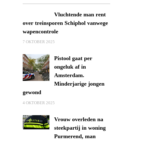
Vluchtende man rent
over treinsporen Schiphol vanwege
wapencontrole
7 OKTOBER 2025
Pistool gaat per
ongeluk af in
Amsterdam.
Minderjarige jongen
gewond
4 OKTOBER 2025
Vrouw overleden na
steekpartij in woning
Purmerend, man