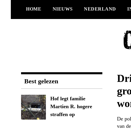
Ga
HOME
NIEUWS
NEDERLAND
I
naar
de
inhoud
Dr
Best gelezen
gro
Hof legt familie
wo
Martien R. hogere
straffen op
De pol
van de