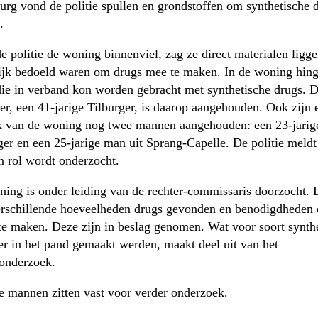
burg vond de politie spullen en grondstoffen om synthetische d
.
e politie de woning binnenviel, zag ze direct materialen ligge
jk bedoeld waren om drugs mee te maken. In de woning hing
die in verband kon worden gebracht met synthetische drugs. 
r, een 41-jarige Tilburger, is daarop aangehouden. Ook zijn e
k van de woning nog twee mannen aangehouden: een 23-jarig
ger en een 25-jarige man uit Sprang-Capelle. De politie meld
n rol wordt onderzocht.
ing is onder leiding van de rechter-commissaris doorzocht. 
erschillende hoeveelheden drugs gevonden en benodigdheden
te maken. Deze zijn in beslag genomen. Wat voor soort synth
er in het pand gemaakt werden, maakt deel uit van het
eonderzoek.
e mannen zitten vast voor verder onderzoek.