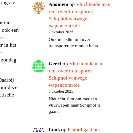
rugs te
Anoniem
op
Vluchtende man
rent over treinsporen
Schiphol vanwege
n die
wapencontrole
 ook een
7 oktober 2025
De
Ook niet slim om over
r in het
treinsporen te rennen haha
e
t zondag
Geert
op
Vluchtende man
rent over treinsporen
Schiphol vanwege
Daarbij
wapencontrole
 om deze
7 oktober 2025
etische
Niet echt slim om met een
vuurwapen naar Schiphol te
gaan.
Luuk
op
Pistool gaat per