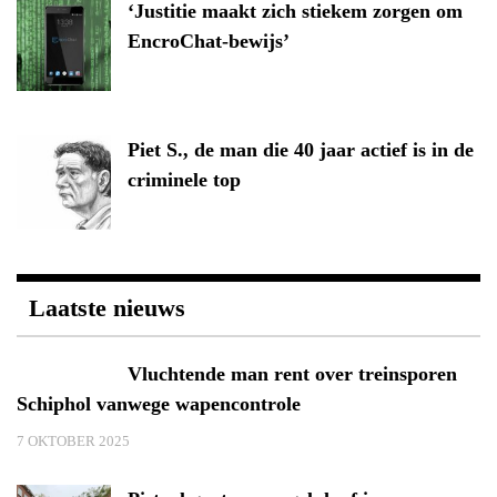
‘Justitie maakt zich stiekem zorgen om
EncroChat-bewijs’
Piet S., de man die 40 jaar actief is in de
criminele top
Laatste nieuws
Vluchtende man rent over treinsporen
Schiphol vanwege wapencontrole
7 OKTOBER 2025