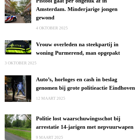
Pistool gaat per ongeluk af in
Amsterdam. Minderjarige jongen
gewond
4 OKTOBER 2025
Vrouw overleden na steekpartij in
woning Purmerend, man opgepakt
3 OKTOBER 2025
Auto’s, horloges en cash in beslag
genomen bij grote politieactie Eindhoven
12 MAART 2025
Politie lost waarschuwingsschot bij
arrestatie 14-jarigen met nepvuurwapen
9 MAART 2025