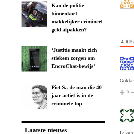
Kan de politie
binnenkort
makkelijker crimineel
geld afpakken?
4
RE
‘Justitie maakt zich
stiekem zorgen om
EncroChat-bewijs’
Gokken
Piet S., de man die 40
0
jaar actief is in de
criminele top
Laatste nieuws
Ik kan