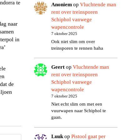
ndorra te
Anoniem
op
Vluchtende man
rent over treinsporen
Schiphol vanwege
dag naar
wapencontrole
 samen
7 oktober 2025
terpol in
Ook niet slim om over
ra’
treinsporen te rennen haha
Geert
op
Vluchtende man
ele
rent over treinsporen
en
Schiphol vanwege
dat de
wapencontrole
ljoen
7 oktober 2025
Niet echt slim om met een
vuurwapen naar Schiphol te
gaan.
Luuk
op
Pistool gaat per