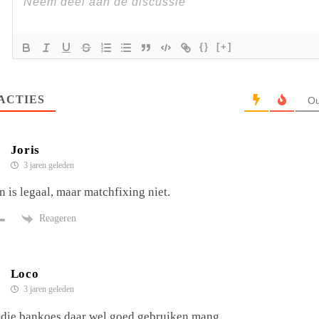
{}
[+]
ACTIES
Ou
Joris
3 jaren geleden
 is legaal, maar matchfixing niet.
Reageren
Loco
3 jaren geleden
 die bankoes daar wel goed gebruiken mang