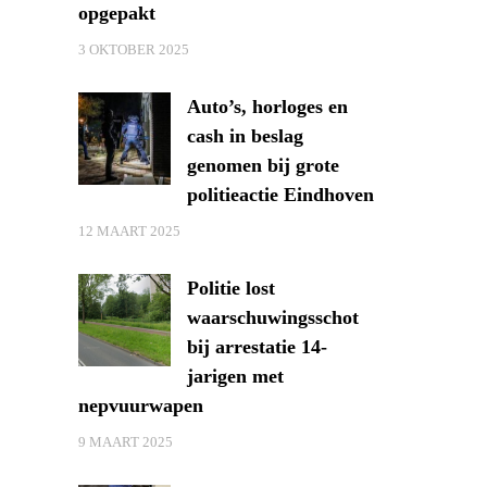
opgepakt
3 OKTOBER 2025
Auto’s, horloges en
cash in beslag
genomen bij grote
politieactie Eindhoven
12 MAART 2025
Politie lost
waarschuwingsschot
bij arrestatie 14-
jarigen met
nepvuurwapen
9 MAART 2025