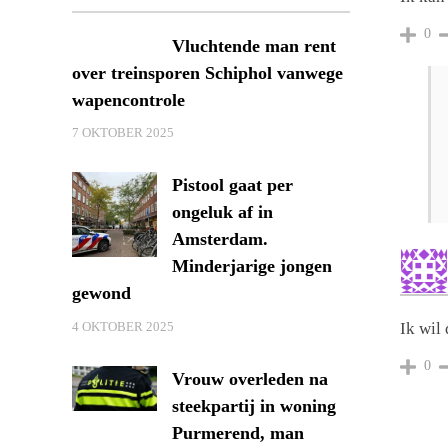
0
Vluchtende man rent
over treinsporen Schiphol vanwege
wapencontrole
7 OKTOBER 2025
Pistool gaat per
ongeluk af in
Amsterdam.
Minderjarige jongen
gewond
Ik wil
4 OKTOBER 2025
0
Vrouw overleden na
steekpartij in woning
Purmerend, man