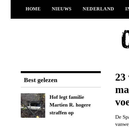
Ga
HOME
NIEUWS
NEDERLAND
I
naar
de
inhoud
23
Best gelezen
ma
Hof legt familie
voe
Martien R. hogere
straffen op
De Spa
vanweg