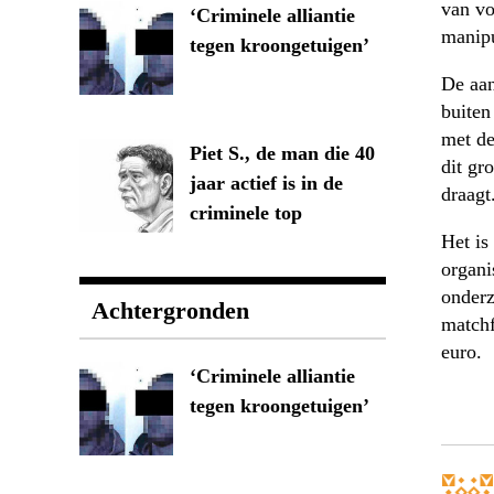
van vo
‘Criminele alliantie
manipu
tegen kroongetuigen’
De aan
buiten
met de
Piet S., de man die 40
dit gr
jaar actief is in de
draagt
criminele top
Het is
organi
onderz
Achtergronden
matchf
euro.
‘Criminele alliantie
tegen kroongetuigen’