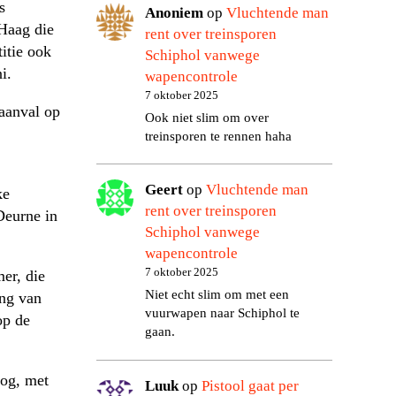
s
Anoniem
op
Vluchtende man
Haag die
rent over treinsporen
itie ook
Schiphol vanwege
i.
wapencontrole
7 oktober 2025
aanval op
Ook niet slim om over
treinsporen te rennen haha
Geert
op
Vluchtende man
ke
rent over treinsporen
Deurne in
Schiphol vanwege
wapencontrole
7 oktober 2025
er, die
Niet echt slim om met een
ing van
vuurwapen naar Schiphol te
op de
gaan.
log, met
Luuk
op
Pistool gaat per