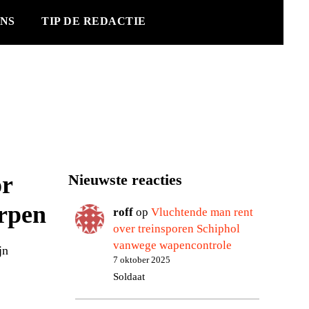
NS
TIP DE REDACTIE
or
Nieuwste reacties
erpen
roff
op
Vluchtende man rent
over treinsporen Schiphol
vanwege wapencontrole
jn
7 oktober 2025
Soldaat