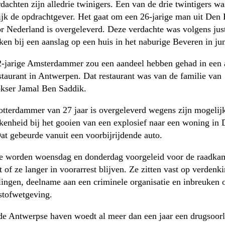
dachten zijn alledrie twinigers. Een van de drie twintigers wa
jk de opdrachtgever. Het gaat om een 26-jarige man uit Den 
r Nederland is overgeleverd. Deze verdachte was volgens just
ken bij een aanslag op een huis in het naburige Beveren in jun
-jarige Amsterdammer zou een aandeel hebben gehad in een 
staurant in Antwerpen. Dat restaurant was van de familie van
kser Jamal Ben Saddik.
tterdammer van 27 jaar is overgeleverd wegens zijn mogelij
kenheid bij het gooien van een explosief naar een woning in 
at gebeurde vanuit een voorbijrijdende auto.
e worden woensdag en donderdag voorgeleid voor de raadkam
t of ze langer in voorarrest blijven. Ze zitten vast op verdenk
lingen, deelname aan een criminele organisatie en inbreuken 
stofwetgeving.
e Antwerpse haven woedt al meer dan een jaar een drugsoor