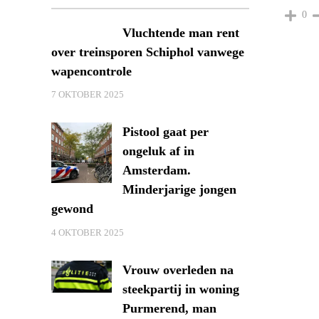
0
Vluchtende man rent
over treinsporen Schiphol vanwege
wapencontrole
7 OKTOBER 2025
Pistool gaat per
ongeluk af in
Amsterdam.
Minderjarige jongen
gewond
4 OKTOBER 2025
Vrouw overleden na
steekpartij in woning
Purmerend, man