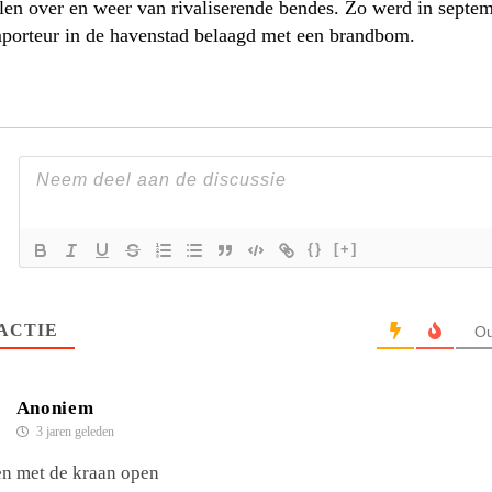
len over en weer van rivaliserende bendes. Zo werd in septe
mporteur in de havenstad belaagd met een brandbom.
{}
[+]
ACTIE
Ou
Anoniem
3 jaren geleden
n met de kraan open