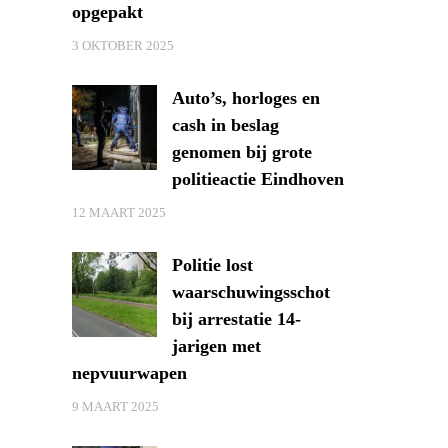
opgepakt
3 OKTOBER 2025
Auto’s, horloges en
cash in beslag
genomen bij grote
politieactie Eindhoven
12 MAART 2025
Politie lost
waarschuwingsschot
bij arrestatie 14-
jarigen met
nepvuurwapen
9 MAART 2025