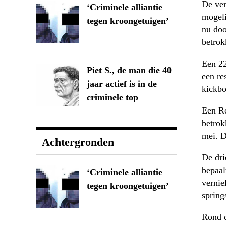
De ver
‘Criminele alliantie
mogeli
tegen kroongetuigen’
nu doo
betrok
Een 22
Piet S., de man die 40
een re
jaar actief is in de
kickbo
criminele top
Een Ro
betrok
mei. D
Achtergronden
De dri
bepaal
‘Criminele alliantie
vernie
tegen kroongetuigen’
spring
Rond d