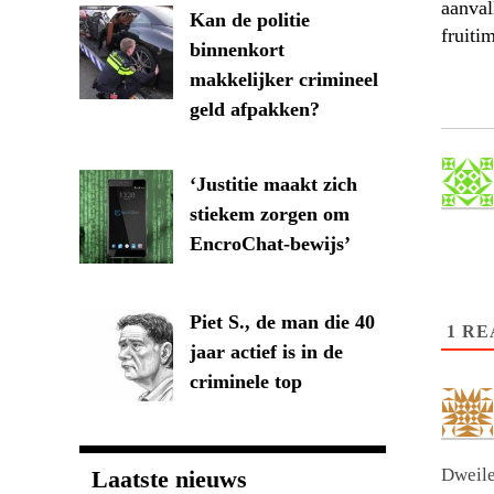
aanval
Kan de politie
fruiti
binnenkort
makkelijker crimineel
geld afpakken?
‘Justitie maakt zich
stiekem zorgen om
EncroChat-bewijs’
Piet S., de man die 40
1
RE
jaar actief is in de
criminele top
Dweile
Laatste nieuws