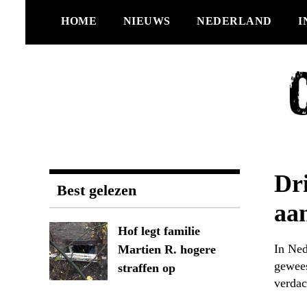
Ga
HOME
NIEUWS
NEDERLAND
I
naar
de
inhoud
Dr
Best gelezen
aa
Hof legt familie
In Ned
Martien R. hogere
gewees
straffen op
verdac